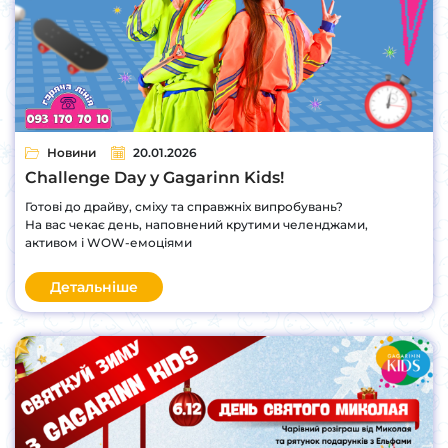
Новини
20.01.2026
Challenge Day у Gagarinn Kids!
Готові до драйву, сміху та справжніх випробувань?
На вас чекає день, наповнений крутими челенджами,
активом і WOW-емоціями
Детальніше