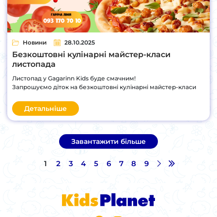
Новини
28.10.2025
Безкоштовні кулінарні майстер-класи
листопада
Листопад у Gagarinn Kids буде смачним!
Запрошуємо діток на безкоштовні кулінарні майстер-класи
Детальніше
Завантажити більше
1
2
3
4
5
6
7
8
9