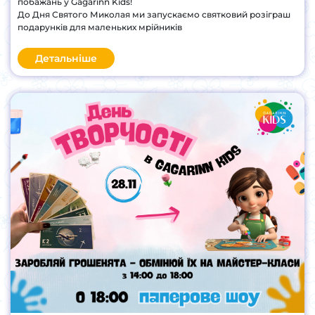
побажань у Gagarinn Kids!
До Дня Святого Миколая ми запускаємо святковий розіграш
подарунків для маленьких мрійників
Детальніше